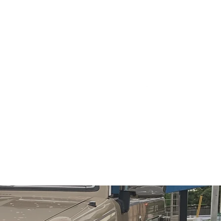
Toko K-LINK Minato
blog
その他