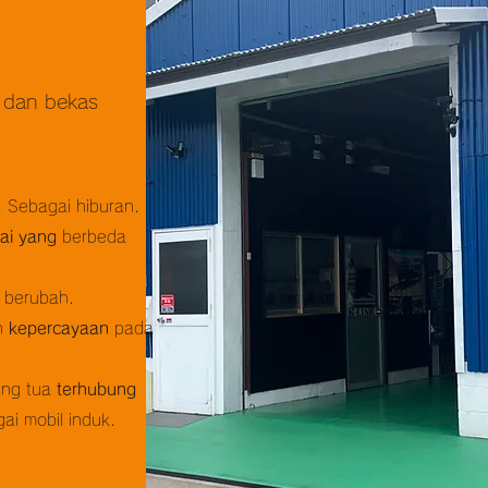
duk
u dan bekas
i. Sebagai hiburan.
lai yang
berbeda
 berubah.
n
kepercayaan
pada
ang tua
terhubung
gai mobil induk.