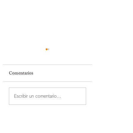
Comentarios
JUOU
Aparcabicicletas JUOU
Escribir un comentario...