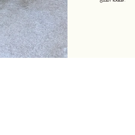
مجموعة K-SHAPE
<شركة كاي شيب المحدودة>
〒455-0804
2-901 توتشي ، ميناتو كو ، ناغويا شي ، أيشي
☎052-746-7949 فاكس 052-655-6271
<K-Shape Web Division Co.، Ltd.>