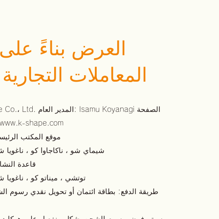
المعاملات التجارية
//www.k-shape.com
موقع المكتب الرئيسي: 〒4
502-8 شيماي شو ، ناكاجاوا كو ، ناغوي
قاعدة النشاط: 〒
2-901 توتشي ، ميناتو كو ، ناغوي
طريقة الدفع: بطاقة ائتمان أو تحويل نقدي رسوم 