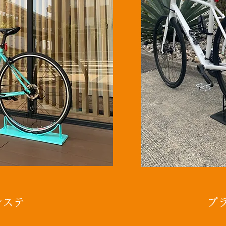
ェレステ
​​