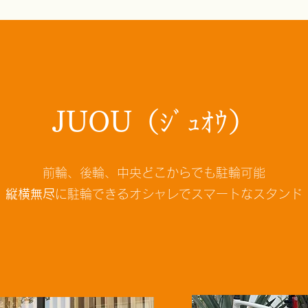
JUOU（ｼﾞｭｵｳ）
前輪、後輪、中央どこからでも駐輪可能​
縦横無尽
に駐輪できるオシャレでスマートなスタンド