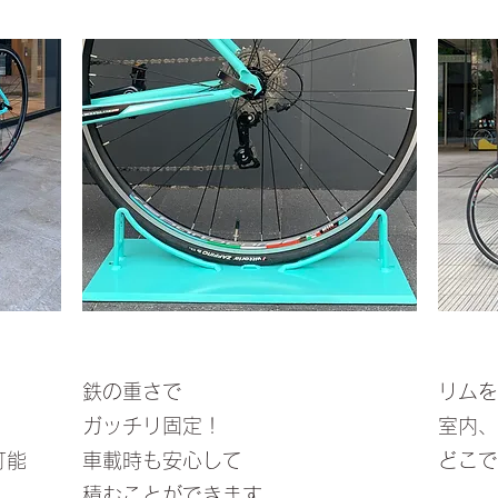
鉄の重さで
リムを
ガッチリ固定！
室内、
可能
車載時も安心して
どこで
積むことができます